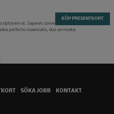
|
SV
EN
MENY
KONTAKT
KÖP PRESENTKORT
 scriptorem ut. Saperet convenire ne sea, ut
melius perfecto maiestatis, duo ad modus
TKORT
SÖKA JOBB
KONTAKT