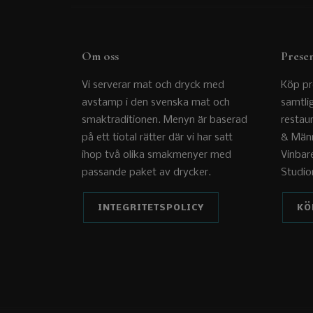
Om oss
Prese
Vi serverar mat och dryck med
Köp pr
avstamp i den svenska mat och
samtli
smaktraditionen. Menyn är baserad
restau
på ett tiotal rätter där vi har satt
& Männ
ihop två olika smakmenyer med
Vinbar
passande paket av drycker.
Studio
INTEGRITETSPOLICY
KÖ