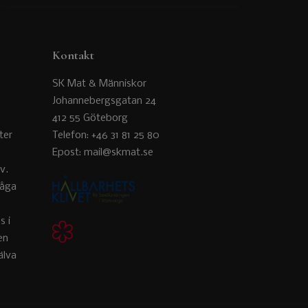
Kontakt
SK Mat & Människor
Johannebergsgatan 24
412 55 Göteborg
ter
Telefon: +46 31 81 25 80
Epost: mail@skmat.se
v.
råga
s i
en
älva