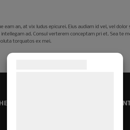
BOKA BORD
e eam an, at vix ludus epicurei. Eius audiam id vel, vel dolor
e intellegam ad. Consul verterem conceptam pri et. Sea te 
soluta torquatos ex mei.
Samtykke til cookies
Vi og vores samarbejdspartnere bruger
teknologier, herunder cookies, til at
indsamle oplysninger om dig til forskellige
formål, herunder: Tilpasning af annoncering,
HEM
BOKA BORD
MENY
KÖP PRESEN
bedre brugeroplevelse, funktionalitet,
statistik og marketing. Disse oplysninger
kan blive delt med annoncerings- og