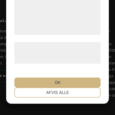
analysepartnere, som kan kombinere dem
med data, du tidligere har givet dem eller
de har indsamlet gennem din brug af deres
ntkort
Öppettider:
tjenester. Ved at klikke på 'OK' giver du
samtykke til disse formål.
esentkort som gäller på
Måndag - Lördag från 17.00
ga av Götaplatsgruppens
ranger, TOSO, Mr.P, SK Mat
Ett besök hos oss ska kännas
Læs mere om vores brug af cookies og
iskor, Bar Himmel, TAVOLO,
enkelt, glatt och personligt. Rät
behandling af persondata på vores
en, Ceno, Collage och
och menyer med råvaror från
hjemmeside.
n.
säsong och vårt svenska matar
Funderar du på något kan du f
kockarna direkt, det finns inga
P PRESENTKORT
OK
väggar kring köket. Maten laga
princip mitt i den intima matsal
NØDVENDIGE
PRÆFERENCER
AFVIS ALLE
och ibland serverar kockarna sj
stolt sin tallrik direkt till dig.
MARKETING
STATISTIK