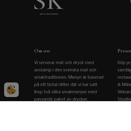
Om oss
Prese
Vi serverar mat och dryck med
Köp pr
avstamp i den svenska mat och
samtli
smaktraditionen. Menyn är baserad
restau
på ett tiotal rätter där vi har satt
& Männ
ihop två olika smakmenyer med
Vinbar
passande paket av drycker.
Studio
INTEGRITETSPOLICY
KÖ