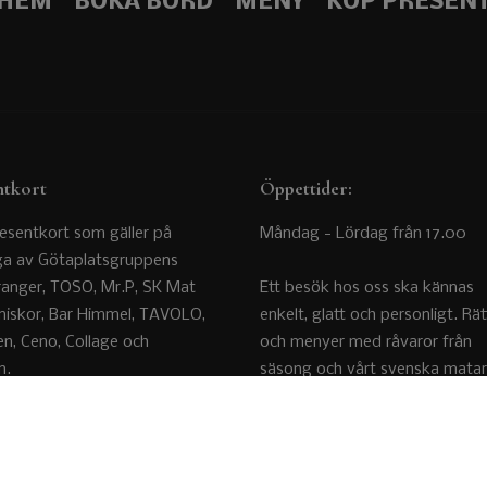
HEM
BOKA BORD
MENY
KÖP PRESEN
ntkort
Öppettider:
esentkort som gäller på
Måndag - Lördag från 17.00
ga av Götaplatsgruppens
ranger, TOSO, Mr.P, SK Mat
Ett besök hos oss ska kännas
iskor, Bar Himmel, TAVOLO,
enkelt, glatt och personligt. Rät
en, Ceno, Collage och
och menyer med råvaror från
n.
säsong och vårt svenska matar
Funderar du på något kan du f
kockarna direkt, det finns inga
P PRESENTKORT
väggar kring köket. Maten laga
princip mitt i den intima matsal