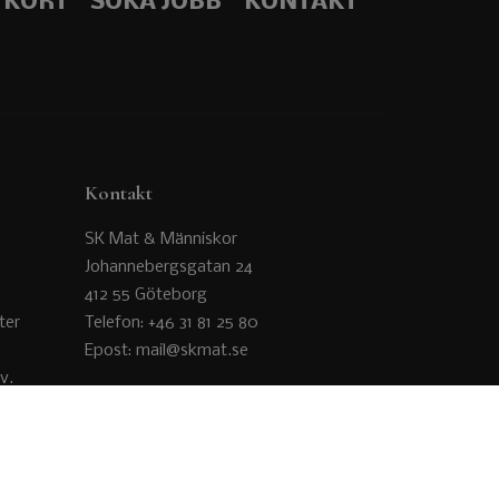
TKORT
SÖKA JOBB
KONTAKT
Kontakt
SK Mat & Människor
Johannebergsgatan 24
412 55 Göteborg
ter
Telefon: +46 31 81 25 80
Epost: mail@skmat.se
v.
råga
s i
en